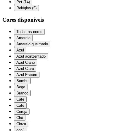
Pet
(
14
)
Relógios
(
5
)
Cores disponíveis
Todas as cores
Amarelo
Amarelo queimado
Azul
Azul acinzentado
Azul Ciano
Azul Claro
Azul Escuro
Bambu
Bege
Branco
Cafe
Café
Cereja
Chá
Cinza
cor-1