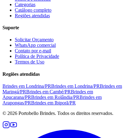
Categorias
Catálogo completo
Regiões atendidas
Suporte
Solicitar Orçamento
WhatsApp comercial
Contato por e-mail
Política de Privacidade
Termos de Uso
Regiões atendidas
Brindes em
Londrina
/
PR
Brindes em
Londrina
/
PR
Brindes em
Maringá
/
PR
Brindes em
Cambé
/
PR
Brindes em
Apucarana
/
PR
Brindes em
Rolândia
/
PR
Brindes em
Arapongas
/
PR
Brindes em
Ibiporã
/
PR
©
2026
Portobello Brindes. Todos os direitos reservados.