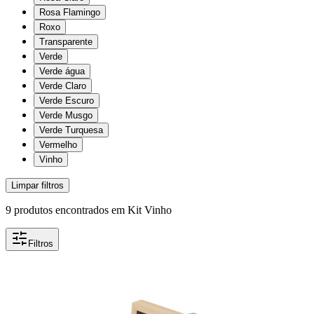
Rosa Flamingo
Roxo
Transparente
Verde
Verde água
Verde Claro
Verde Escuro
Verde Musgo
Verde Turquesa
Vermelho
Vinho
Limpar filtros
9
produtos encontrados
em
Kit Vinho
Filtros