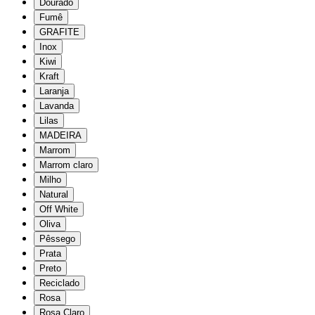
Dourado
Fumê
GRAFITE
Inox
Kiwi
Kraft
Laranja
Lavanda
Lilas
MADEIRA
Marrom
Marrom claro
Milho
Natural
Off White
Oliva
Pêssego
Prata
Preto
Reciclado
Rosa
Rosa Claro