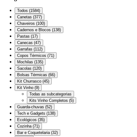
Todos
(
1584
)
Canetas
(
377
)
Chaveiros
(
100
)
Cadernos e Blocos
(
138
)
Pastas
(
17
)
Canecas
(
47
)
Garrafas
(
112
)
Copos Térmicos
(
71
)
Mochilas
(
135
)
Sacolas
(
120
)
Bolsas Térmicas
(
66
)
Kit Churrasco
(
45
)
Kit Vinho
(
9
)
Todas as subcategorias
Kits Vinho Completos
(
5
)
Guarda-chuvas
(
52
)
Tech e Gadgets
(
138
)
Ecológicos
(
35
)
Cozinha
(
71
)
Bar e Coquetelaria
(
32
)