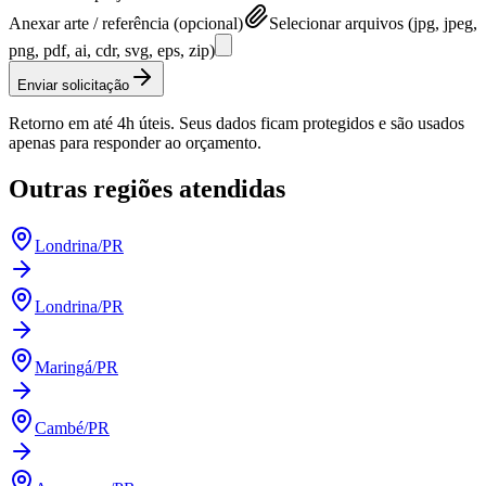
Anexar arte / referência (opcional)
Selecionar arquivos (jpg, jpeg,
png, pdf, ai, cdr, svg, eps, zip)
Enviar solicitação
Retorno em até 4h úteis. Seus dados ficam protegidos e são usados
apenas para responder ao orçamento.
Outras regiões atendidas
Londrina
/
PR
Londrina
/
PR
Maringá
/
PR
Cambé
/
PR