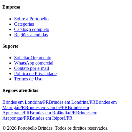
Empresa
Sobre a Portobello
Categorias
Catálogo completo
Regiões atendidas
Suporte
Solicitar Orçamento
WhatsApp comercial
Contato por e-mail
Política de Privacidade
Termos de Uso
Regiões atendidas
Brindes em
Londrina
/
PR
Brindes em
Londrina
/
PR
Brindes em
Maringá
/
PR
Brindes em
Cambé
/
PR
Brindes em
Apucarana
/
PR
Brindes em
Rolândia
/
PR
Brindes em
Arapongas
/
PR
Brindes em
Ibiporã
/
PR
©
2026
Portobello Brindes. Todos os direitos reservados.