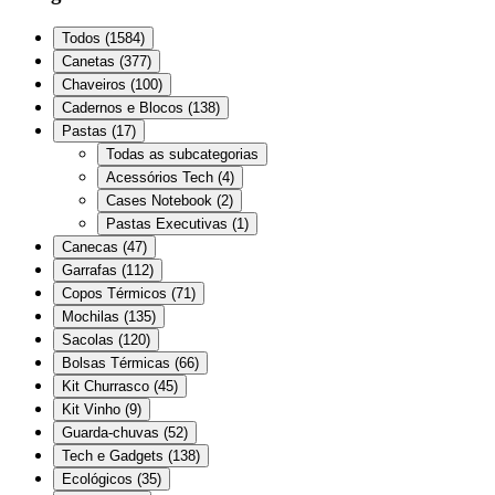
Todos
(
1584
)
Canetas
(
377
)
Chaveiros
(
100
)
Cadernos e Blocos
(
138
)
Pastas
(
17
)
Todas as subcategorias
Acessórios Tech
(
4
)
Cases Notebook
(
2
)
Pastas Executivas
(
1
)
Canecas
(
47
)
Garrafas
(
112
)
Copos Térmicos
(
71
)
Mochilas
(
135
)
Sacolas
(
120
)
Bolsas Térmicas
(
66
)
Kit Churrasco
(
45
)
Kit Vinho
(
9
)
Guarda-chuvas
(
52
)
Tech e Gadgets
(
138
)
Ecológicos
(
35
)