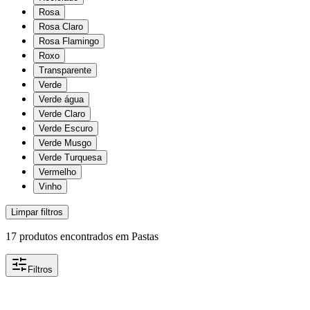
Rosa
Rosa Claro
Rosa Flamingo
Roxo
Transparente
Verde
Verde água
Verde Claro
Verde Escuro
Verde Musgo
Verde Turquesa
Vermelho
Vinho
Limpar filtros
17
produtos encontrados
em
Pastas
Filtros