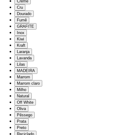
Creme
Cru
Dourado
Fumê
GRAFITE
Inox
Kiwi
Kraft
Laranja
Lavanda
Lilas
MADEIRA
Marrom
Marrom claro
Milho
Natural
Off White
Oliva
Pêssego
Prata
Preto
Reciclado