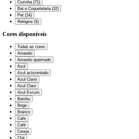
Cozinha
(
71
)
Bar e Coquetelaria
(
32
)
Pet
(
14
)
Relógios
(
5
)
Cores disponíveis
Todas as cores
Amarelo
Amarelo queimado
Azul
Azul acinzentado
Azul Ciano
Azul Claro
Azul Escuro
Bambu
Bege
Branco
Cafe
Café
Cereja
Chá